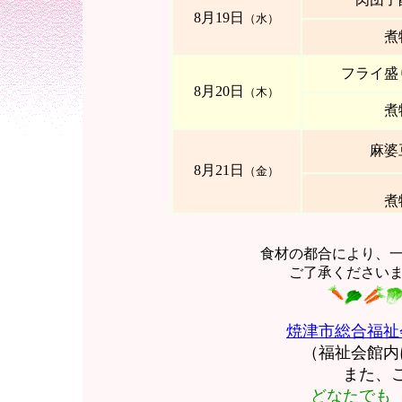
8月19日
（水）
煮
フライ盛
8
月20日
（木）
煮
麻婆
8
月21日
（金）
煮
食材の都合により、
ご了承ください
焼津市総合福祉
（福祉会館
また、
どなたでも