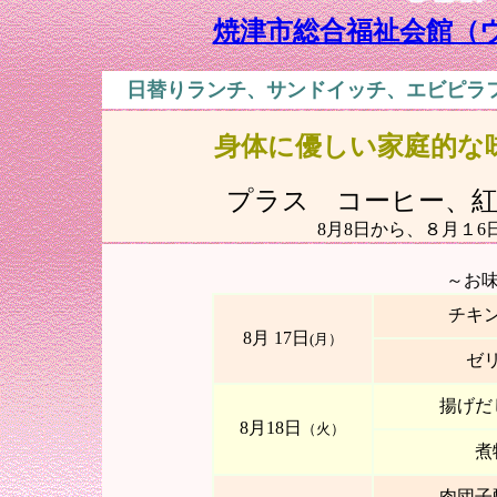
焼津市総合福祉会館（
日替りランチ、サンドイッチ、エビピラ
身体に優しい家庭
プラス コーヒー、
8月8日から、８月１
～お
チキ
8月 17日
(月）
ゼ
揚げだ
8
月18日
（火）
煮
肉団子