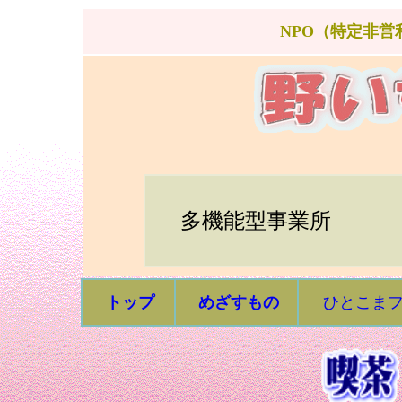
NPO
（特定非営
多機能型事業所
トップ
めざすもの
ひとこま